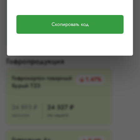
0.37%
МС-5Б
Скопировать код
12 834 ₽
12 881 ₽
прошлая
эта неделя
Гофропродукция
Гофрокартон товарный
1.47%
бурый Т23
24 893 ₽
24 527 ₽
прошлая
эта неделя
Гофроящик 4-х