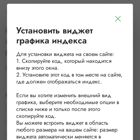
Установить виджет
Ценовой индекс на основные
графика индекса
виды ЦБП РФ от Центра системных
решений
Для установки виджета на своем сайте:
1. Скопируйте код, который находится
внизу этого окна.
Период
2. Установите этот код в том месте на сайте,
Месяц
Полгода
Год
где должен отображаться индекс.
Если вы хотите изменить внешний вид
Вид продукции
графика, выберите необходимые опции в
списке ниже и только после этого
Макулатура МС-5Б
скопируйте код.
Вы можете встроить виджет в область
Гофропродукция
любого размера на вашем сайте: размер
виджета автоматически меняется в
Тарные картоны