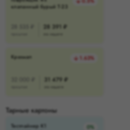
0.5%
клапанный бурый Т-23
28 535 ₽
28 391 ₽
прошлая
эта неделя
Крахмал
1.63%
32 000 ₽
31 479 ₽
прошлая
эта неделя
Тарные картоны
Тестлайнер К1
0%