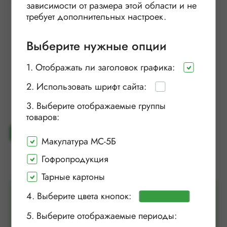
зависимости от размера этой области и не
требует дополнительных настроек.
Выберите нужные опции
1. Отображать ли заголовок графика:
2. Использовать шрифт сайта:
3. Выберите отображаемые группы
товаров:
Скачать в CSV
Установить виджет
Макулатура МС-5Б
Гофропродукция
Тарные картоны
Подпишитесь на обновления индекса
4. Выберите цвета кнопок:
ЦБП
5. Выберите отображаемые периоды: