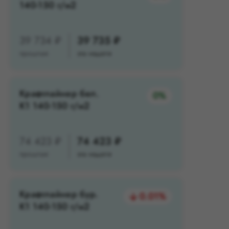
140-150 г/м2
39 734 ₽
39 735 ₽
прошлая
эта неделя
Крафтлайнер бел.
0%
К1 140-150 г/м2
74 423 ₽
74 423 ₽
прошлая
эта неделя
Крафтлайнер бур.
0.01%
К1 140-150 г/м2