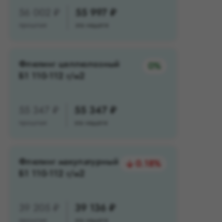
56 002 ₽
55 997 ₽
прошлая
эта неделя
Флютинг целлюлозный
0%
Б1 110-112 г/м2
55 347 ₽
55 347 ₽
прошлая
эта неделя
Флютинг макулатурный
0.18%
Б1 110-112 г/м2
39 205 ₽
39 136 ₽
прошлая
эта неделя