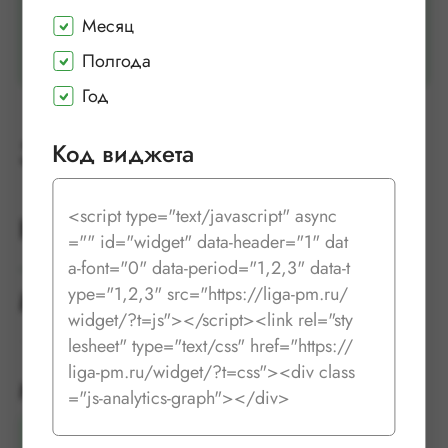
Месяц
Полгода
Год
Значения индекса
Код виджета
<script type="text/javascript" async
Неделя
27.07.26-02.08.26
="" id="widget" data-header="1" dat
a-font="0" data-period="1,2,3" data-t
ype="1,2,3" src="https://liga-pm.ru/
Месяц
Июль
widget/?t=js"></script><link rel="sty
lesheet" type="text/css" href="https://
liga-pm.ru/widget/?t=css"><div class
Макулатура
="js-analytics-graph"></div>
Макулатура марки