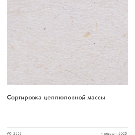
Сортировка целлюлозной массы
Б
23
2553
4 февраля 2025