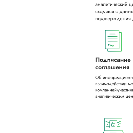
аналитический ц
сходятся с данн
подтверждения 
Подписание
соглашения
Об информацион
взаимодействии м
компанией-участни
аналитическим цен