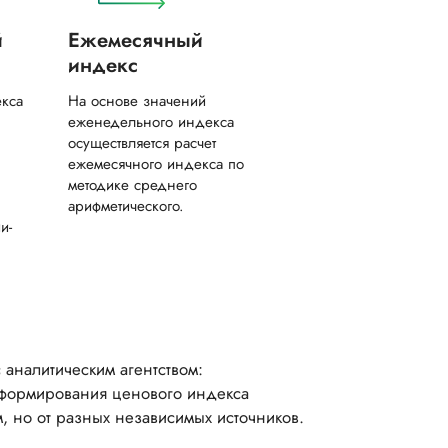
й
Ежемесячный
индекс
екса
На основе значений
еженедельного индекса
осуществляется расчет
ежемесячного индекса по
методике среднего
арифметического.
и-
аналитическим агентством:
 формирования ценового индекса
м, но от разных независимых источников.