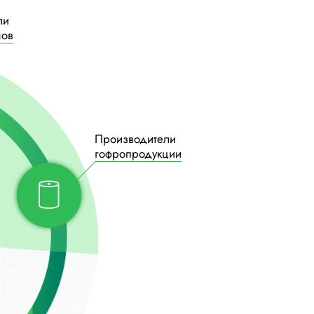
ли
нов
Производители
гофропродукции