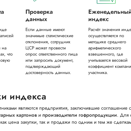
та
Проверка
Еженедельны
данных
индекс
виде
Если данные имеют
Расчёт значения инд
аписей
значимые статистические
осуществляется по
отклонения, сотрудник
методике среднего
 на
ЦСР может провести
арифметического
ах, что
опрос ответственного лица
взвешенного, где
ровую
или запросить документ,
учитывается весовой
подтверждающий
коэффициент компани
достоверность данных.
участника.
ки индекса
тниками являются предприятия, заключившие соглашение с 
тарных картонов
и
производители гофропродукции
. Для
как цена закупки, так и продажи по одним и тем же сделка