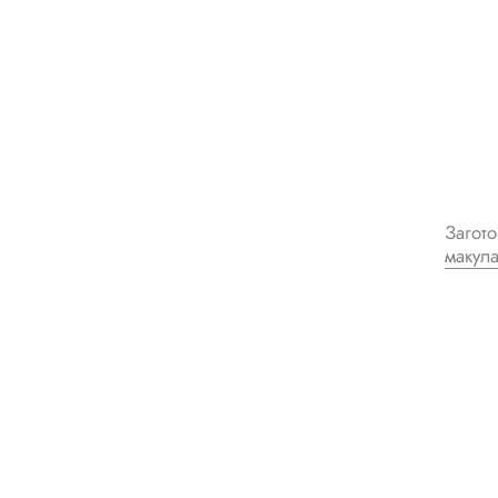
Загото
макул