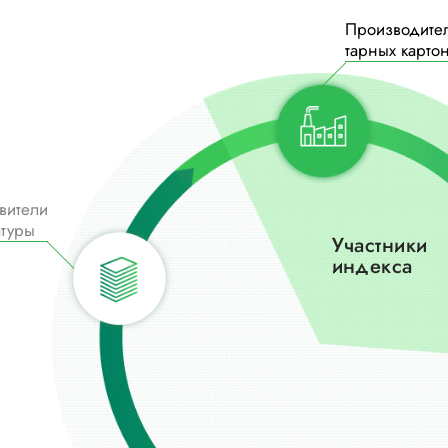
Производите
тарных карто
вители
атуры
Участники
индекса