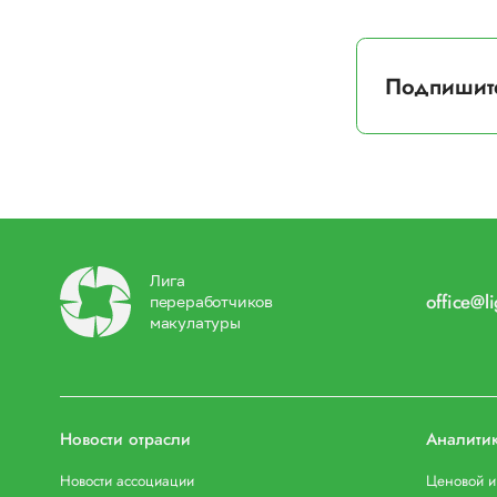
Подпишит
Лига
office@l
переработчиков
макулатуры
Новости отрасли
Аналити
Новости ассоциации
Ценовой 