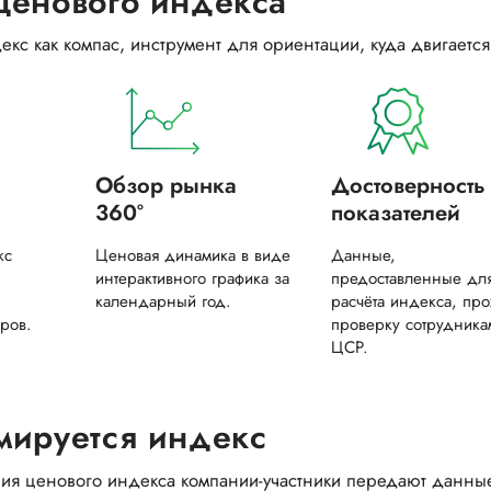
ценового индекса
екс как компас, инструмент для ориентации, куда двигаетс
Обзор рынка
Достоверность
360°
показателей
кс
Ценовая динамика в виде
Данные,
интерактивного графика за
предоставленные дл
календарный год.
расчёта индекса, про
еров.
проверку сотрудника
ЦСР.
мируется индекс
я ценового индекса компании-участники передают данные 