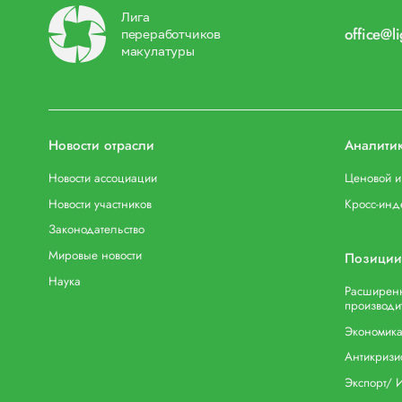
Лига
office@l
переработчиков
макулатуры
Новости отрасли
Аналити
Новости ассоциации
Ценовой 
Новости участников
Кросс-инд
Законодательство
Мировые новости
Позиции
Наука
Расширенн
производи
Экономика
Антикризи
Экспорт/ 