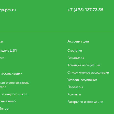
iga-pm.ru
+7 (495) 137-73-55
ка
Ассоциация
индекс ЦБП
Стратегия
екс
Результаты
Команда ассоциации
Список членов ассоциации
 ассоциации
Условия вступления
ая ответственность
теля
Партнеры
 замкнутого цикла
Контакты
сный штаб
Раскрытие информации
Импорт