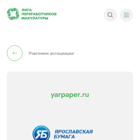
Участники ассоциации
yarpaper.ru