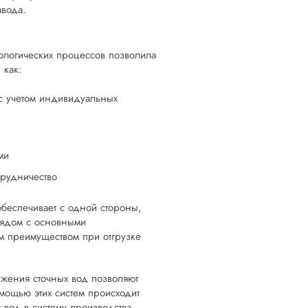
авода.
нологических процессов позволила
 как:
 с учетом индивидуальных
ми
трудничество
беспечивает с одной стороны,
рядом с основными
м преимуществом при отгрузке
ужения сточных вод позволяют
мощью этих систем происходит
вод в систему производства.