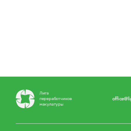
Лига
office@l
переработчиков
макулатуры