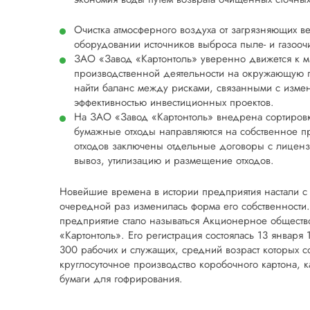
Очистка атмосферного воздуха от загрязняющих ве
оборудовании источников выброса пыле- и газооч
ЗАО «Завод «Картонтоль» уверенно движется к м
производственной деятельности на окружающую 
найти баланс между рисками, связанными с изм
эффективностью инвестиционных проектов.
На ЗАО «Завод «Картонтоль» внедрена сортировк
бумажные отходы направляются на собственное пр
отходов заключены отдельные договоры с лицен
вывоз, утилизацию и размещение отходов.
Новейшие времена в истории предприятия настали с 
очередной раз изменилась форма его собственности
предприятие стало называться Акционерное общество
«Картонтоль». Его регистрация состоялась 13 января
300 рабочих и служащих, средний возраст которых сос
круглосуточное производство коробочного картона, 
бумаги для гофрирования.