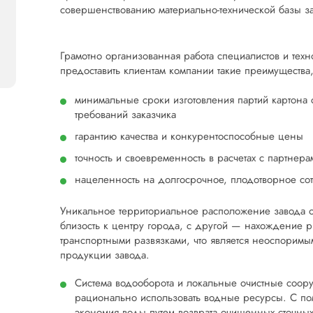
совершенствованию материально-технической базы з
Грамотно организованная работа специалистов и тех
предоставить клиентам компании такие преимущества,
минимальные сроки изготовления партий картона
требований заказчика
гарантию качества и конкурентоспособные цены
точность и своевременность в расчетах с партнера
нацеленность на долгосрочное, плодотворное со
Уникальное территориальное расположение завода о
близость к центру города, с другой — нахождение 
транспортными развязками, что является неоспоримы
продукции завода.
Система водооборота и локальные очистные соор
рационально использовать водные ресурсы. С по
экономия воды путем возврата очищенных сточных 