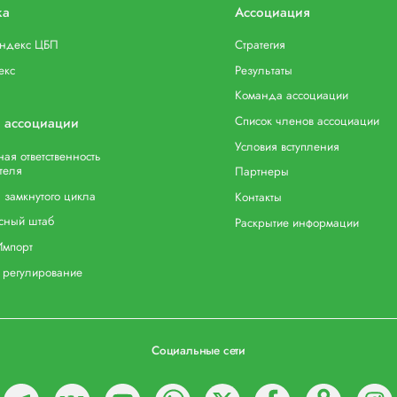
ка
Ассоциация
индекс ЦБП
Стратегия
екс
Результаты
Команда ассоциации
Список членов ассоциации
 ассоциации
Условия вступления
ая ответственность
теля
Партнеры
 замкнутого цикла
Контакты
сный штаб
Раскрытие информации
Импорт
 регулирование
Социальные сети