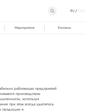
RU
/
ENG
Мероприятия
Контакты
табильно работающих предприятий
анимается производством
ышленности, используя
мание при этом всегда уделялось
в продукции и