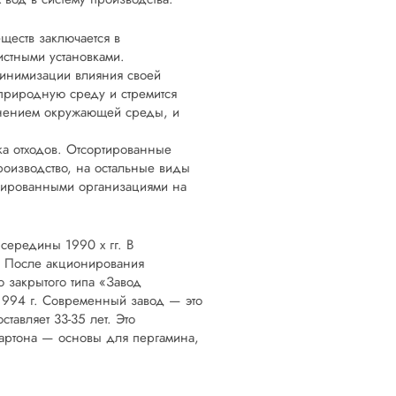
ществ заключается в
истными установками.
инимизации влияния своей
природную среду и стремится
енением окружающей среды, и
а отходов. Отсортированные
оизводство, на остальные виды
зированными организациями на
середины 1990 х гг. В
. После акционирования
 закрытого типа «Завод
 1994 г. Современный завод — это
тавляет 33-35 лет. Это
картона — основы для пергамина,