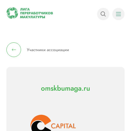
Участники ассоциации
omskbumaga.ru