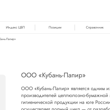
Индекс ЦБП
Позиции
Справочник
бань-Папир»
ООО «Кубань-Папир»
ООО «Кубань-Папир» является одним и
производителей целлюлозно-бумажной 
гигиенической продукции на юге Росси
осуществляет полный цикл — от разрабо