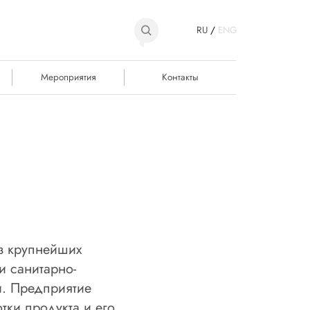
RU
/
ENG
Мероприятия
Контакты
з крупнейших
и санитарно-
и. Предприятие
тки продукта и его