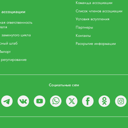
Команда ассоциации
Список членов ассоциации
 ассоциации
Условия вступления
ая ответственность
теля
Партнеры
 замкнутого цикла
Контакты
сный штаб
Раскрытие информации
Импорт
 регулирование
Социальные сети