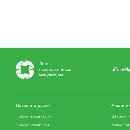
Лига
office@l
переработчиков
макулатуры
Новости отрасли
Аналити
Новости ассоциации
Ценовой 
Новости участников
Кросс-инд