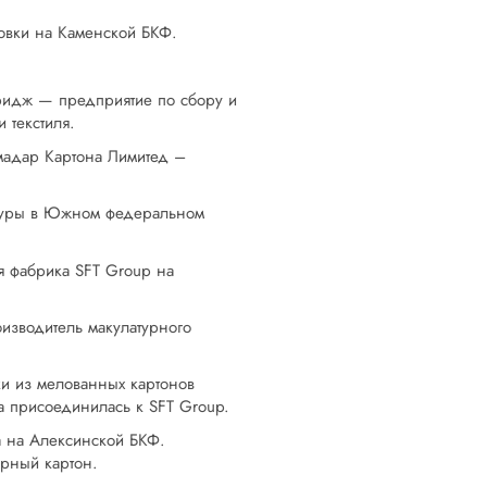
овки на Каменской БКФ.
Бридж — предприятие по сбору и
 текстиля.
мадар Картона Лимитед –
атуры в Южном федеральном
я фабрика SFT Group на
изводитель макулатурного
ки из мелованных картонов
а присоединилась к SFT Group.
а на Алексинской БКФ.
арный картон.