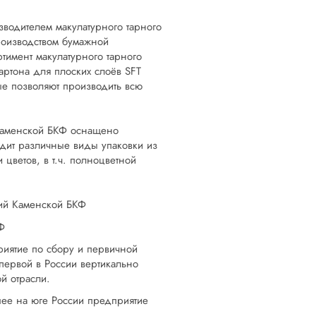
водителем макулатурного тарного
роизводством бумажной
тимент макулатурного тарного
артона для плоских слоёв SFT
ые позволяют производить всю
 Каменской БКФ оснащено
дит различные виды упаковки из
 цветов, в т.ч. полноцветной
ций Каменской БКФ
Ф
риятие по сбору и первичной
первой в России вертикально
й отрасли.
шее на юге России предприятие
.