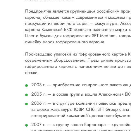
Предприятие является крупнейшим российским произ
картона, обладает самым современным и мощным п
продукции из вторичного сырья — макулатуры. Ассор
картона Каменской БКФ включает различные марки к
Liner и бумаги для гофрирования SFT Medium, котор
линейку марок гофрированного картона.
Производство упаковки из гофрированного картона
современным оборудованием. Предприятие произво
гофрированного картона с нанесением печати до пяти
печати.
2003 г. — приобретение контрольного пакета ак
2005 г. — в состав группы вошла Алексинская БК
2006 г. — в структуре компании появилось предп
заготовке макулатуры ЮВИ СПб. SFT Group стала 
интегрированной компанией целлюлозно-бумажно
2007 г. — в группу вошла Картонтара – крупней
по производству тарного картона и гофроупаковки