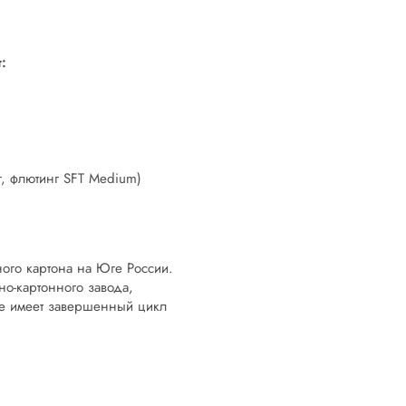
:
r, флютинг SFT Medium)
ого картона на Юге России.
о-картонного завода,
ие имеет завершенный цикл