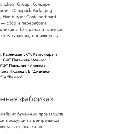
rinzhorn Group. Концерн
ления: Dunapack Packaging —
, Hamburger Containerboard —
g — сбор и переработка
дников в 15 странах и является
ке макулатуры, производству
: Каменская БКФ, Картонтара и
ия: СФТ Пакеджинг Майкоп
, СФТ Пакеджинг Алексин
тона Лимитед). В "Дивизион
" и "Вектор".
онная фабрика»
тарейших бумажных производств
ой продукции в центральном
водства упаковки из