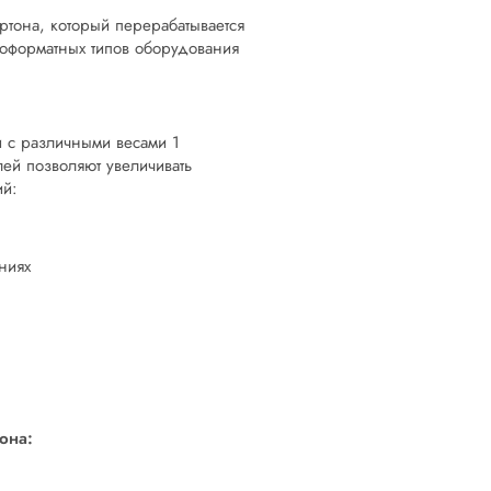
ртона, который перерабатывается
алоформатных типов оборудования
и с различными весами 1
лей позволяют увеличивать
ий:
ниях
она: