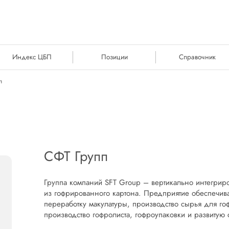
Индекс ЦБП
Позиции
Справочник
п
СФТ Групп
Группа компаний SFT Group – вертикально интегрир
из гофрированного картона. Предприятие обеспечив
переработку макулатуры, производство сырья для го
производство гофролиста, гофроупаковки и развитую 