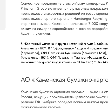
Совместное предприятие с австрийским концерном P
Prinzhorn Group включает три структурных подразде
производство упаковочных решений из гофрокартона
производство тарного картона и Hamburger Recyclin
вторичного сырья. Компания насчитывает 7 000 сотру
одним из лидеров европейского рынка по переработ
бумаги и упаковки.
В "Картонный дивизион" группы компаний входит 3 фабрики
Алексинская БКФ. В "Гофродивизион" входят 4 предприят
(Картонтара), СФТ Пакеджинг Кувшиново (Каменская БКФ)
(Алексинская БКФ), СФТ Пакеджинг Таганрог (Фамадар Кар
вторичных ресурсов" входят компании "Юви Спб", "Юви Мск
АО «Каменская бумажно-карт
Каменская бумажно-картонная фабрика — одно из с
России, ведущий производитель целлюлозно-бумажн
регионе РФ. Фабрика обладает полным циклом произ
гофрированного картона.