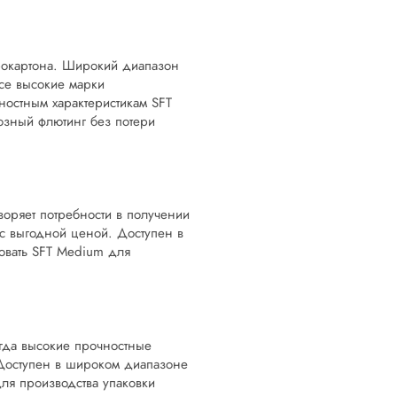
рокартона. Широкий диапазон
все высокие марки
ностным характеристикам SFT
зный флютинг без потери
воряет потребности в получении
 с выгодной ценой. Доступен в
зовать SFT Medium для
гда высокие прочностные
 Доступен в широком диапазоне
для производства упаковки