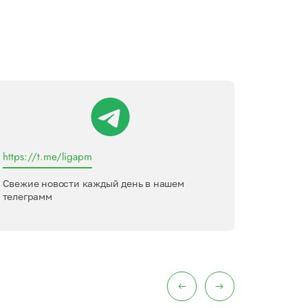
https://t.me/ligapm
Лига пер
Свежие новости каждый день в нашем
Междуна
телеграмм
интервью
меропри