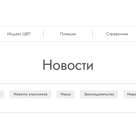
Индекс ЦБП
Позиции
Справочник
Новости
а
Новости участников
Наука
Законодательство
Миро