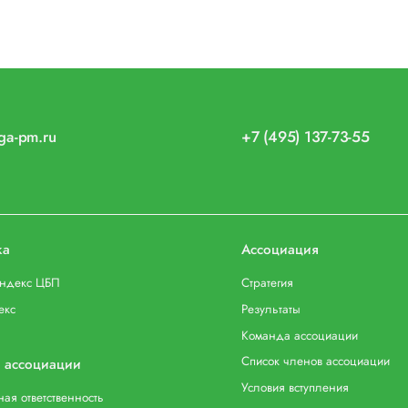
iga-pm.ru
+7 (495) 137-73-55
ка
Ассоциация
индекс ЦБП
Стратегия
екс
Результаты
Команда ассоциации
Список членов ассоциации
 ассоциации
Условия вступления
ая ответственность