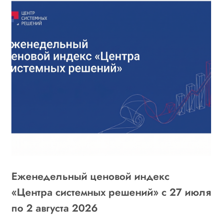
Еженедельный ценовой индекс
«
6
«Центра системных решений» с 27 июля
г
по 2 августа 2026
о