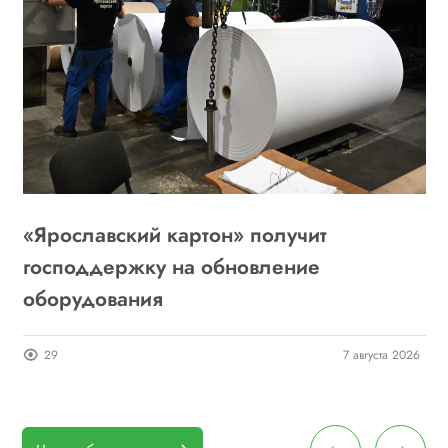
«Ярославский картон» получит
Л
6
господдержку на обновление
«
оборудования
26
29
7 августа 2026