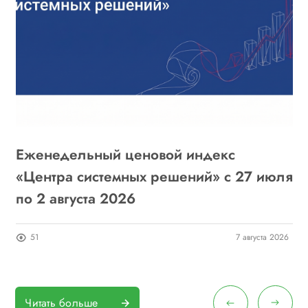
Еженедельный ценовой индекс
«
6
«Центра системных решений» с 27 июля
г
по 2 августа 2026
о
26
51
7 августа 2026
Читать больше