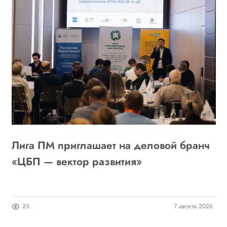
Лига ПМ приглашает на деловой бранч
А
6
«ЦБП — вектор развития»
о
п
26
23
7 августа 2026