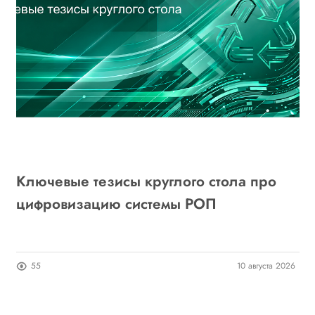
ь
Ключевые тезисы круглого стола про
Е
цифровизацию системы РОП
«
п
24
55
10 августа 2026