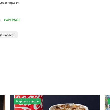
.paperage.com
:
PAPERAGE
е новости
Мировые новости