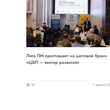
ли: итоги
Лига ПМ приглашает на деловой бранч
6 года
«ЦБП — вектор развития»
5 августа 2026
39
7 августа 2