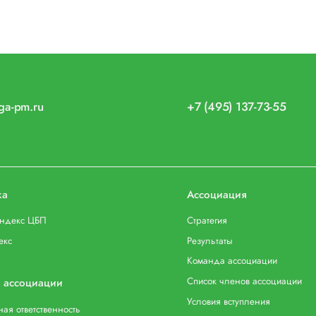
iga-pm.ru
+7 (495) 137-73-55
ка
Ассоциация
индекс ЦБП
Стратегия
екс
Результаты
Команда ассоциации
Список членов ассоциации
 ассоциации
Условия вступления
ая ответственность