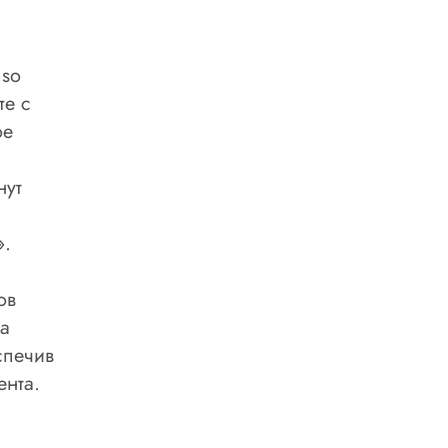
nso
те с
ое
нут
».
ов
а
спечив
ента.