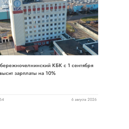
бережночелнинский КБК с 1 сентября
Экологиче
высит зарплаты на 10%
повседне
64
6 августа 2026
56