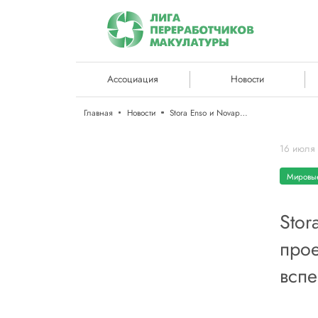
Ассоциация
Новости
Главная
Новости
Stora Enso и Novapor запускают пилотный проект по экологичной упаковке из вспененной целлюлозы
16 июля
Мировые
Stor
прое
всп