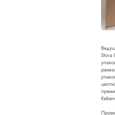
Ведущ
Stora
упако
рамка
упако
целлю
преми
Køben
Проек