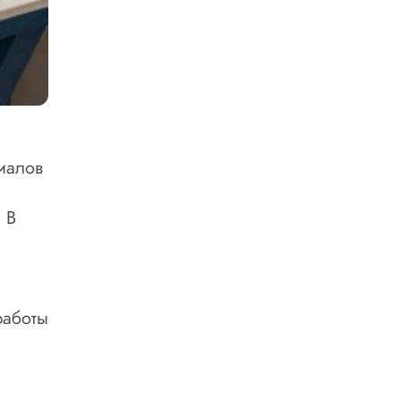
иалов
 В
работы