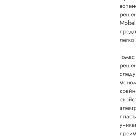
вспен
решен
Møbel
предл
легко
Томас
решен
следу
моном
крайн
свойс
элект
пласт
уника
преим