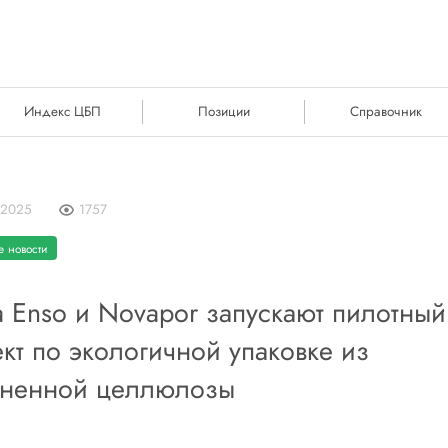
Индекс ЦБП
Позиции
Справочник
 2025
1757
 новости
a Enso и Novapor запускают пилотный
кт по экологичной упаковке из
ененной целлюлозы