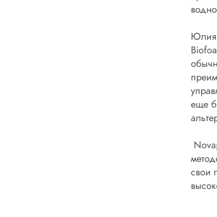
водно
Юлия 
Biofo
обычн
преим
управ
еще б
альте
Novap
метод
свои 
высок