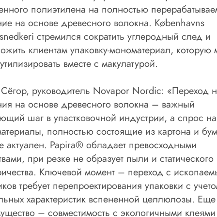
енного полиэтилена на полностью перерабатывае
ие на основе древесного волокна. Københavns
snedkeri стремился сократить углеродный след и
ожить клиентам упаковку-мономатериал, которую
 утилизировать вместе с макулатурой.
 Сёгор, руководитель Novapor Nordic: «Переход н
ия на основе древесного волокна – важный
ющий шаг в упастковочной индустрии, а спрос на
атериалы, полностью состоящие из картона и бум
е актуален. Papira® обладает превосходными
твами, при резке не образует пыли и статического
ричества. Ключевой момент – переход с ископаем
иков требует перепроектирования упаковки с учет
льных характеристик вспененной целлюлозы. Еще
ущество – совместимость с экологичными клеями