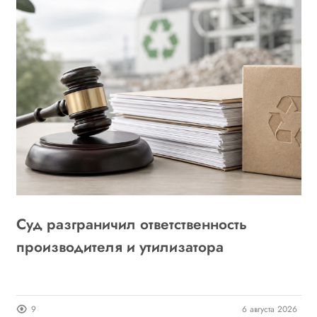
Суд разграничил ответственность
K
производителя и утилизатора
в
26
9
6 августа 2026