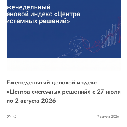
Еженедельный ценовой индекс
«
6
«Центра системных решений» с 27 июля
г
по 2 августа 2026
о
26
42
7 августа 2026