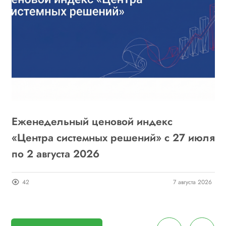
Еженедельный ценовой индекс
«
6
«Центра системных решений» с 27 июля
г
по 2 августа 2026
о
26
42
7 августа 2026