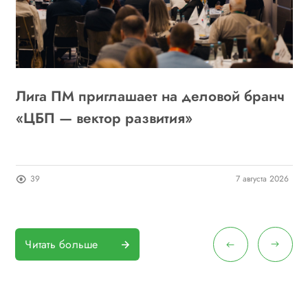
Лига ПМ приглашает на деловой бранч
А
6
«ЦБП — вектор развития»
о
п
26
39
7 августа 2026
Читать больше