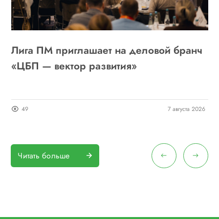
Лига ПМ приглашает на деловой бранч
А
6
«ЦБП — вектор развития»
о
п
26
49
7 августа 2026
Читать больше