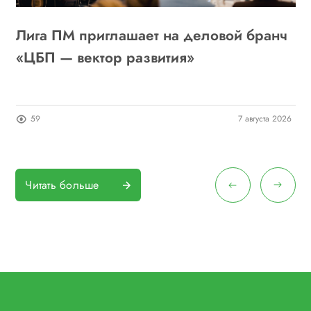
Лига ПМ приглашает на деловой бранч
А
6
«ЦБП — вектор развития»
о
п
26
59
7 августа 2026
Читать больше