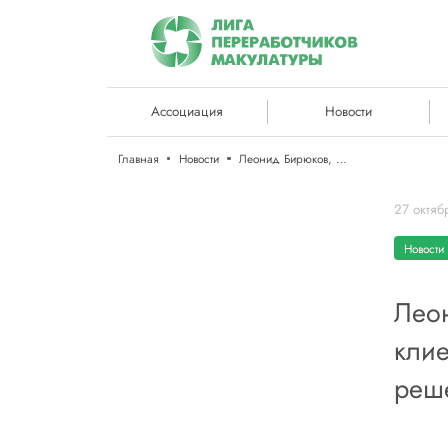
Ассоциация
Новости
Главная
Новости
Леонид Бирюков, Корсус: мы приходим к клиенту не с гильзами, мы приходим к нему с решениями
27 октяб
Новости
Леон
клие
реш