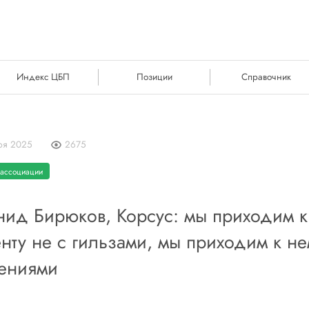
Индекс ЦБП
Позиции
Справочник
ря 2025
2675
 ассоциации
ид Бирюков, Корсус: мы приходим к
нту не с гильзами, мы приходим к не
ениями