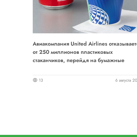
я:
Авиакомпания United Airlines отказывает
ы
от 250 миллионов пластиковых
стаканчиков, перейдя на бумажные
4 августа 2026
13
6 августа 2