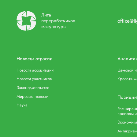
Лига
office@l
переработчиков
макулатуры
Новости отрасли
Аналити
Новости ассоциации
Ценовой 
Новости участников
Кросс-инд
Законодательство
Мировые новости
Позиции
Наука
Расширенн
производи
Экономика
Антикризи