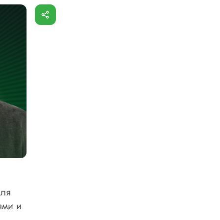
для
ями и