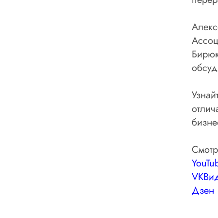
Алекс
Ассоц
Бирю
обсуд
Узнай
отлич
бизне
Смотр
YouTu
VK
Ви
Дзен