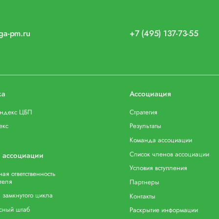
iga-pm.ru
+7 (495) 137-73-55
ка
Ассоциация
индекс ЦБП
Стратегия
екс
Результаты
Команда ассоциации
Список членов ассоциации
 ассоциации
Условия вступления
ая ответственность
теля
Партнеры
 замкнутого цикла
Контакты
сный штаб
Раскрытие информации