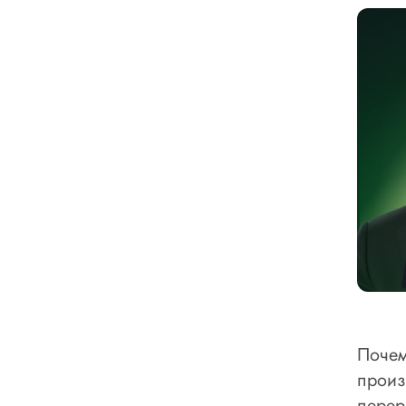
Почем
произ
перер