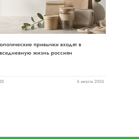
ологические привычки входят в
Суд разгр
вседневную жизнь россиян
производи
35
6 августа 2026
78