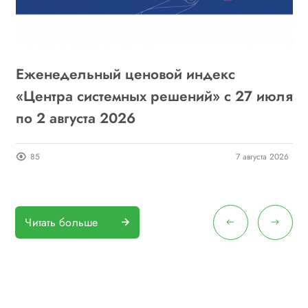
ь
Еженедельный ценовой индекс
«
«Центра системных решений» с 27 июля
г
по 2 августа 2026
о
24
85
7 августа 2026
Читать больше