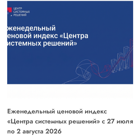
Еженедельный ценовой индекс
«
6
«Центра системных решений» с 27 июля
г
по 2 августа 2026
о