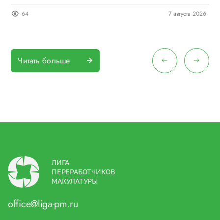
26
64
7 августа 2026
Читать больше
ЛИГА
ПЕРЕРАБОТЧИКОВ
МАКУЛАТУРЫ
office@liga-pm.ru