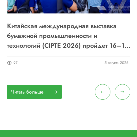
Китайская международная выставка
П
бумажной промышленности и
с
технологий (CIPTE 2026) пройдет 16–18
сентября в Ухане: приглашаем к участию
26
97
5 августа 2026
Читать больше