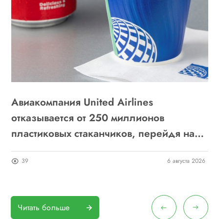
ч
Авиакомпания United Airlines
Н
отказывается от 250 миллионов
с
пластиковых стаканчиков, перейдя на
бумажные
24
39
6 августа 2026
Читать больше