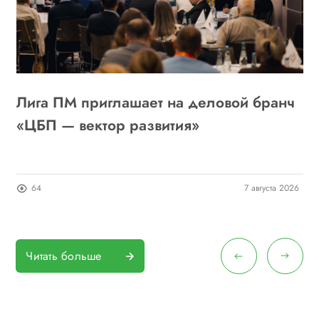
Лига ПМ приглашает на деловой бранч
А
6
«ЦБП — вектор развития»
о
п
26
64
7 августа 2026
Читать больше