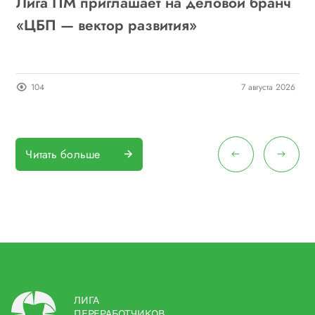
Лига ПМ приглашает на деловой бранч
А
6
«ЦБП — вектор развития»
о
п
26
104
7 августа 2026
Читать больше
ЛИГА
ПЕРЕРАБОТЧИКОВ