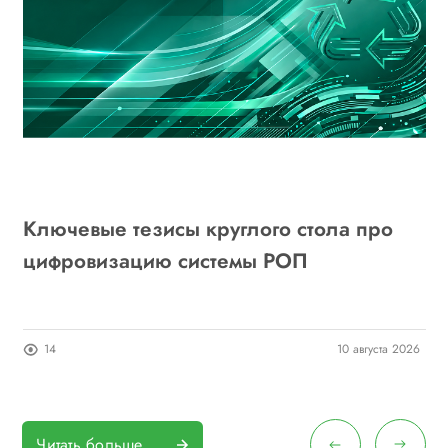
ь
Ключевые тезисы круглого стола про
Е
цифровизацию системы РОП
«
п
24
14
10 августа 2026
Читать больше