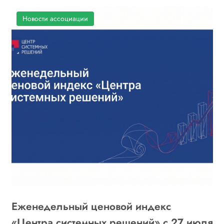
Новости ассоциации
Еженедельный ценовой индекс
«
6
«Центра системных решений» с 27 июля
г